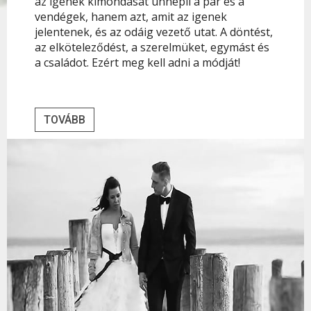
az igenek kimondását ünnepli a pár és a
vendégek, hanem azt, amit az igenek
jelentenek, és az odáig vezető utat. A döntést,
az elköteleződést, a szerelmüket, egymást és
a családot. Ezért meg kell adni a módját!
TOVÁBB