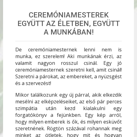
CEREMÓNIAMESTEREK
EGYÜTT AZ ÉLETBEN, EGYÜTT
A MUNKÁBAN!
De ceremóniamesternek lenni nem is
munka, ez szerelem! Aki munkának érzi, az
valamit nagyon rosszul csinál. Egy jó
ceremóniamesternek szeretni kell, amit csinál!
Szeretni a párokat, az embereket, a nyüzsgést
és a szervezést!
Mikor találkozunk egy új párral, akik elkezdik
mesélni az elképzeléseiket, az első pár perces
szimpátia után kezd kialakulni egy
forgatókönyv a fejünkben. Egy kép arról,
hogy milyen emberek is ők, és milyen esküvőt
szeretnének. Rögtön százával rohannak meg
minket az ötletek, hogy mit és hogyan