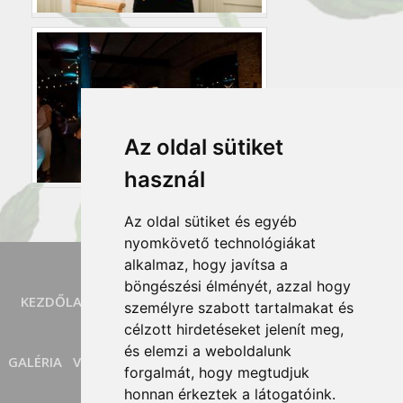
Az oldal sütiket
használ
Az oldal sütiket és egyéb
nyomkövető technológiákat
alkalmaz, hogy javítsa a
böngészési élményét, azzal hogy
KEZDŐLAP
SZOLGÁLTATÁSOK
SZERTARTÁSOK
BLOG
személyre szabott tartalmakat és
célzott hirdetéseket jelenít meg,
és elemzi a weboldalunk
GALÉRIA
VISSZAJELZÉSEK
MÉDIA MEGJELENÉS
KAPCSOLAT
forgalmát, hogy megtudjuk
honnan érkeztek a látogatóink.